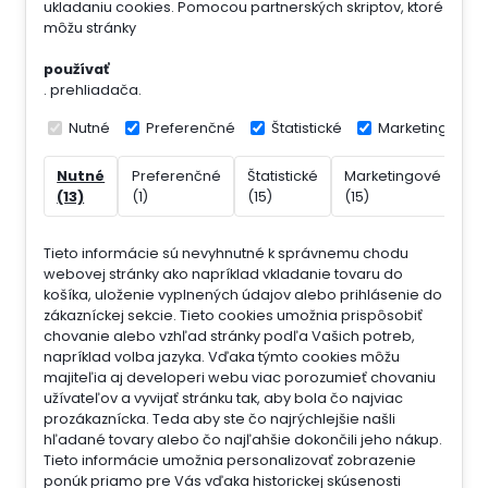
ukladaniu cookies. Pomocou partnerských skriptov, ktoré
môžu stránky
používať
. prehliadača.
Nutné
Preferenčné
Štatistické
Marketingové
Nutné
Preferenčné
Štatistické
Marketingové
Ne
(13)
(1)
(15)
(15)
(7)
Tieto informácie sú nevyhnutné k správnemu chodu
webovej stránky ako napríklad vkladanie tovaru do
košíka, uloženie vyplnených údajov alebo prihlásenie do
zákazníckej sekcie.
Tieto cookies umožnia prispôsobiť
chovanie alebo vzhľad stránky podľa Vašich potreb,
napríklad volba jazyka.
Vďaka týmto cookies môžu
majiteľia aj developeri webu viac porozumieť chovaniu
užívateľov a vyvijať stránku tak, aby bola čo najviac
prozákaznícka. Teda aby ste čo najrýchlejšie našli
hľadané tovary alebo čo najľahšie dokončili jeho nákup.
Tieto informácie umožnia personalizovať zobrazenie
ponúk priamo pre Vás vďaka historickej skúsenosti