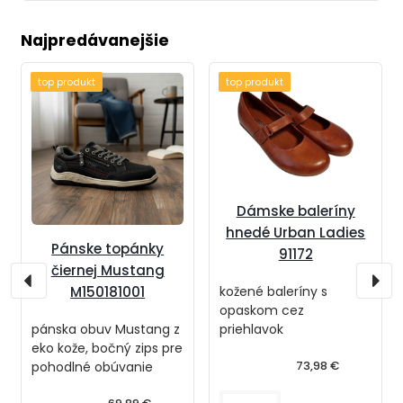
Najpredávanejšie
top produkt
top produkt
Dámske baleríny
hnedé Urban Ladies
Pánske topánky
91172
čiernej Mustang
kožené baleríny s
M150181001
opaskom cez
priehlavok
pánska obuv Mustang z
eko kože, bočný zips pre
73,98 €
pohodlné obúvanie