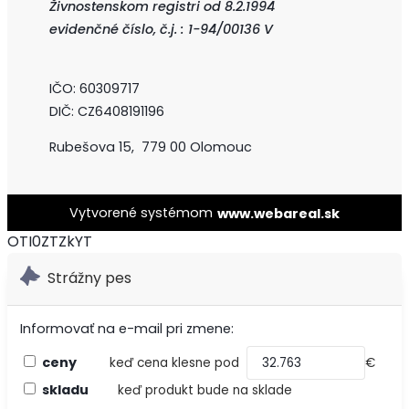
Živnostenskom registri od 8.2.1994
evidenčné číslo, č.j. : 1-94/00136 V
IČO: 60309717
DIČ: CZ6408191196
Rubešova 15,
779 00 Olomouc
Vytvorené systémom
www.webareal.sk
OTI0ZTZkYT
Strážny pes
Informovať na e-mail pri zmene:
ceny
keď cena klesne pod
€
skladu
keď produkt bude na sklade