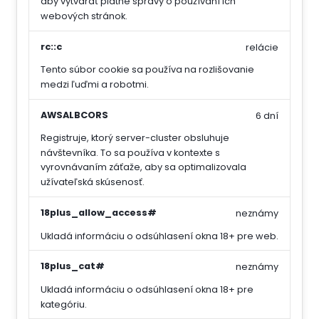
aby vytvárať platné správy o používaní ich
webových stránok.
rc::c
relácie
Tento súbor cookie sa používa na rozlišovanie
medzi ľuďmi a robotmi.
AWSALBCORS
6 dní
Registruje, ktorý server-cluster obsluhuje
návštevníka. To sa používa v kontexte s
vyrovnávaním záťaže, aby sa optimalizovala
užívateľská skúsenosť.
18plus_allow_access#
neznámy
Ukladá informáciu o odsúhlasení okna 18+ pre web.
18plus_cat#
neznámy
Ukladá informáciu o odsúhlasení okna 18+ pre
kategóriu.